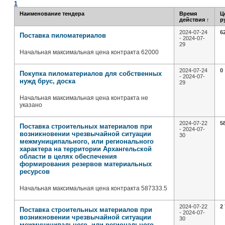
1
Наименование тендера
Время
Ц
действия
↑
р
2024-07-24
6
Поставка пиломатериалов
- 2024-07-
29
Начальная максимальная цена контракта 62000
2024-07-24
0
Покупка пиломатериалов для собственных
- 2024-07-
нужд брус, доска
29
Начальная максимальная цена контракта не
указано
2024-07-22
5
Поставка строительных материалов при
- 2024-07-
возникновении чрезвычайной ситуации
30
межмуниципального, или регионального
характера на территории Архангельской
области в целях обеспечения
формирования резервов материальных
ресурсов
Начальная максимальная цена контракта 587333.5
2024-07-22
2
Поставка строительных материалов при
- 2024-07-
возникновении чрезвычайной ситуации
30
межмуниципального, или регионального