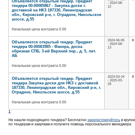
Объявляется открытый тендер. Предмет
- 2024-08-
тендера 00-00085867 - Закупка доски с
12
доставкой на НКЗ 187330, Ленинградская
обл., Кировский р-н, г. Отрадное, Никольское
шоссе, д.55
Начальная цена контракта 0.00
2024-06-05
0
Объявляется открытый тендер. Предмет
- 2024-08-
тендера 00-00083985 - Фанера, доска
13
обрезная СПБ, 3-ий Верхний пер., д. 5, лит.
АБ
Начальная цена контракта 0.00
2023-03-24
0
Объявляется открытый тендер. Предмет
- 2025-03-
тендера Закупка доски для НКЗ с доставкой
29
187330, Ленинградская обл., Кировский р-н, г.
Отрадное, Никольское шоссе, д.55
Начальная цена контракта 0.00
1
Не нашли подходящего тендера? Бесплатно
зарегистрируйтесь
в крупн
по тендерам и закупкам и получите помощь персонального менеджера