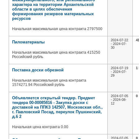
характера на территории Архангельской
области в целях обеспечения
формирования резервов материальных
ресурсов
Начальная максимальная цена контракта 2797500
2024-07-22
4
Пиломатериалы
- 2024-07-
30
Начальная максимальная цена контракта 415250
Российский рубль
2024-07-19
1
Поставка доски обрезной
- 2024-07-
29
Начальная максимальная цена контракта
1574271.94 Российский рубль
2024-07-05
0
Объявляется открытый тендер. Предмет
- 2024-08-
тендера 00-00085816 - Закупка доски с
12
доставкой на ППКЗ 142507, Московская обл.,
г. Павловский Посад, переулок Пушкинский,
д.6 2
Начальная цена контракта 0.00
2024-07-05
0