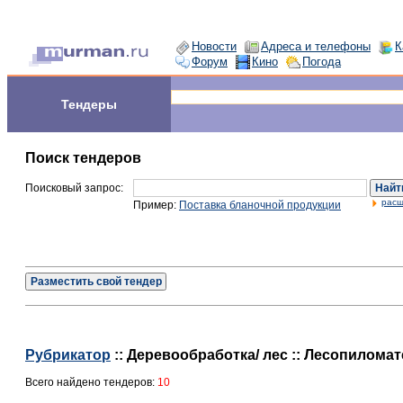
Новости
Адреса и телефоны
К
Форум
Кино
Погода
Тендеры
Поиск тендеров
Поисковый запрос:
Найт
расш
Пример:
Поставка бланочной продукции
Разместить свой тендер
Рубрикатор
:: Деревообработка/ лес :: Лесопилома
Всего найдено тендеров:
10