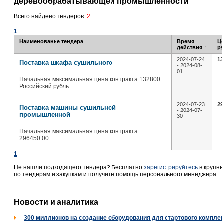
деревообрабатывающей промышленности
Всего найдено тендеров:
2
1
Наименование тендера
Время
Ц
действия
↑
р
2024-07-24
1
Поставка шкафа сушильного
- 2024-08-
01
Начальная максимальная цена контракта 132800
Российский рубль
2024-07-23
2
Поставка машины сушильной
- 2024-07-
промышленной
30
Начальная максимальная цена контракта
296450.00
1
Не нашли подходящего тендера? Бесплатно
зарегистрируйтесь
в крупн
по тендерам и закупкам и получите помощь персонального менеджера
Новости и аналитика
300 миллионов на создание оборудования для стартового комплек