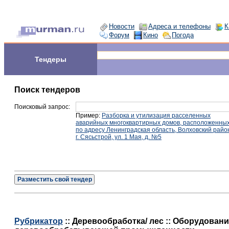
Новости
Адреса и телефоны
К
Форум
Кино
Погода
Тендеры
Поиск тендеров
Поисковый запрос:
Пример:
Разборка и утилизация расселенных
аварийных многоквартирных домов, расположенны
по адресу Ленинградская область, Волховский райо
г. Сясьстрой, ул. 1 Мая, д. №5
Разместить свой тендер
Рубрикатор
:: Деревообработка/ лес :: Оборудовани