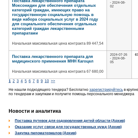
Поставка лекарственного препарата
- 2024-08-
Моксонидин для обеспечения отдельных
02
категорий граждан, имеющих право на
государственную социальную помощь в
виде набора социальных услуг в 2024 году
для социального обеспечения отдельных
категорий граждан лекарственными
препаратами
Начальная максимальная цена контракта 89 447,54
2024-07-26
6
Поставка лекарственного препарата для
- 2024-08-
медицинского применения МНН Кагоцел
05
Начальная максимальная цена контракта 67 680,00
1
2
3
4
5
6
7
8
9
10
>>
Не нашли подходящего тендера? Бесплатно
зарегистрируйтесь
в крупн
по тендерам и закупкам и получите помощь персонального менеджера
Новости и аналитика
Поставка путевок для оздоровления детей области (Архив)
Оказание услуг связи для государственных нужд (Архив)
Закупка пиломатериалов (Архив)