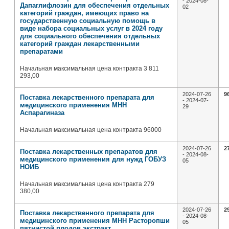
- 2024-08-
Дапаглифлозин для обеспечения отдельных
02
категорий граждан, имеющих право на
государственную социальную помощь в
виде набора социальных услуг в 2024 году
для социального обеспечения отдельных
категорий граждан лекарственными
препаратами
Начальная максимальная цена контракта 3 811
293,00
2024-07-26
9
Поставка лекарственного препарата для
- 2024-07-
медицинского применения МНН
29
Аспарагиназа
Начальная максимальная цена контракта 96000
2024-07-26
2
Поставка лекарственных препаратов для
- 2024-08-
медицинского применения для нужд ГОБУЗ
05
НОИБ
Начальная максимальная цена контракта 279
380,00
2024-07-26
2
Поставка лекарственного препарата для
- 2024-08-
медицинского применения МНН Расторопши
05
пятнистой плодов экстракт