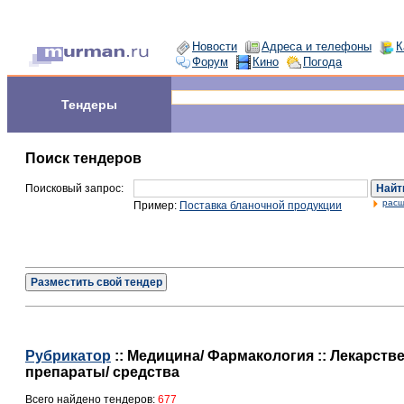
Новости
Адреса и телефоны
К
Форум
Кино
Погода
Тендеры
Поиск тендеров
Поисковый запрос:
Найт
расш
Пример:
Поставка бланочной продукции
Разместить свой тендер
Рубрикатор
:: Медицина/ Фармакология :: Лекарст
препараты/ средства
Всего найдено тендеров:
677