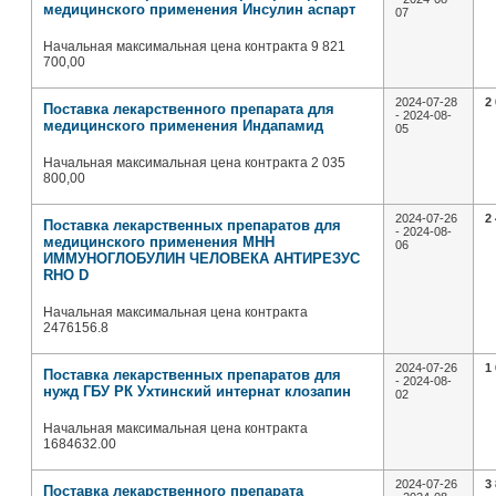
медицинского применения Инсулин аспарт
07
Начальная максимальная цена контракта 9 821
700,00
2024-07-28
2
Поставка лекарственного препарата для
- 2024-08-
медицинского применения Индапамид
05
Начальная максимальная цена контракта 2 035
800,00
2024-07-26
2
Поставка лекарственных препаратов для
- 2024-08-
медицинского применения МНН
06
ИММУНОГЛОБУЛИН ЧЕЛОВЕКА АНТИРЕЗУС
RHO D
Начальная максимальная цена контракта
2476156.8
2024-07-26
1
Поставка лекарственных препаратов для
- 2024-08-
нужд ГБУ РК Ухтинский интернат клозапин
02
Начальная максимальная цена контракта
1684632.00
2024-07-26
3
Поставка лекарственного препарата