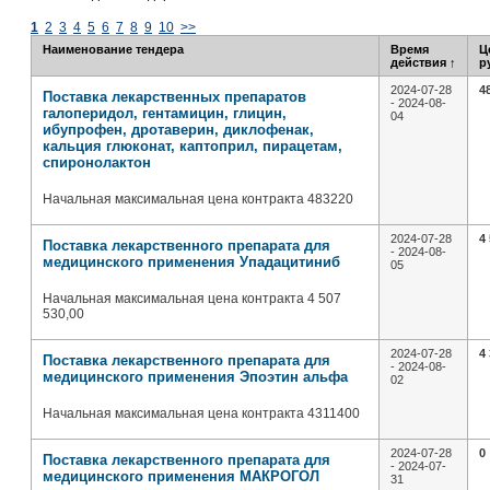
1
2
3
4
5
6
7
8
9
10
>>
Наименование тендера
Время
Ц
действия
↑
р
2024-07-28
4
Поставка лекарственных препаратов
- 2024-08-
галоперидол, гентамицин, глицин,
04
ибупрофен, дротаверин, диклофенак,
кальция глюконат, каптоприл, пирацетам,
спиронолактон
Начальная максимальная цена контракта 483220
2024-07-28
4
Поставка лекарственного препарата для
- 2024-08-
медицинского применения Упадацитиниб
05
Начальная максимальная цена контракта 4 507
530,00
2024-07-28
4
Поставка лекарственного препарата для
- 2024-08-
медицинского применения Эпоэтин альфа
02
Начальная максимальная цена контракта 4311400
2024-07-28
0
Поставка лекарственного препарата для
- 2024-07-
медицинского применения МАКРОГОЛ
31