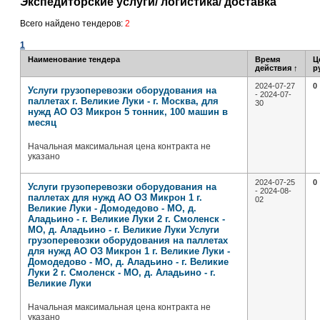
Экспедиторские услуги/ логистика/ доставка
Всего найдено тендеров:
2
1
Наименование тендера
Время
Ц
действия
↑
р
2024-07-27
0
Услуги грузоперевозки оборудования на
- 2024-07-
паллетах г. Великие Луки - г. Москва, для
30
нужд АО ОЗ Микрон 5 тонник, 100 машин в
месяц
Начальная максимальная цена контракта не
указано
2024-07-25
0
Услуги грузоперевозки оборудования на
- 2024-08-
паллетах для нужд АО ОЗ Микрон 1 г.
02
Великие Луки - Домодедово - МО, д.
Аладьино - г. Великие Луки 2 г. Смоленск -
МО, д. Аладьино - г. Великие Луки Услуги
грузоперевозки оборудования на паллетах
для нужд АО ОЗ Микрон 1 г. Великие Луки -
Домодедово - МО, д. Аладьино - г. Великие
Луки 2 г. Смоленск - МО, д. Аладьино - г.
Великие Луки
Начальная максимальная цена контракта не
указано