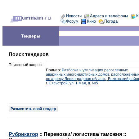
Новости
Адреса и телефоны
К
Форум
Кино
Погода
Тендеры
Поиск тендеров
Поисковый запрос:
Пример:
Разборка и утилизация расселенных
аварийных многоквартирных домов, расположенны
по адресу Ленинградская область, Волховский райо
г. Сясьстрой, ул. 1 Мая, д. №5
Разместить свой тендер
Рубрикатор
:: Перевозки/ логистика/ таможня ::