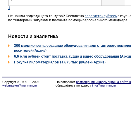
1
Не нашли подходящего тендера? Бесплатно
зарегистрируйтесь
в крупн
по тендерам и закупкам и получите помощь персонального менеджера
Новости и аналитика
300 миллионов на создание оборудования для стартового комплек
носителей (Архив)
6,6 млн рублей стоит поставка аудио и видео оборудования (Архи
Покупка пиломатериалов за 675 тыс рублей (Архив)
Copyright © 1999 — 2026
По вопросам
размещения информации на сайте m
webmaster@murman.ru
обращайтесь по адресу
info@murman.ru