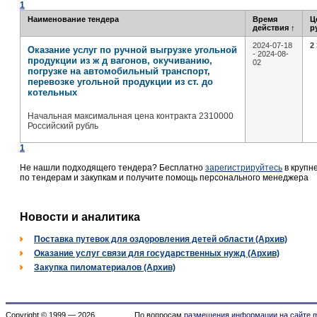
1
Наименование тендера
Время
Ц
действия
↑
р
2024-07-18
2
Оказание услуг по ручной выгрузке угольной
- 2024-08-
продукции из ж д вагонов, окучиванию,
02
погрузке на автомобильный транспорт,
перевозке угольной продукции из ст. до
котельных
Начальная максимальная цена контракта 2310000
Российский рубль
1
Не нашли подходящего тендера? Бесплатно
зарегистрируйтесь
в крупн
по тендерам и закупкам и получите помощь персонального менеджера
Новости и аналитика
Поставка путевок для оздоровления детей области (Архив)
Оказание услуг связи для государственных нужд (Архив)
Закупка пиломатериалов (Архив)
Copyright © 1999 — 2026
По вопросам
размещения информации на сайте m