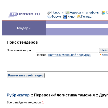
Новости
Адреса и телефоны
К
Форум
Кино
Погода
Тендеры
Поиск тендеров
Поисковый запрос:
Найт
расш
Пример:
Поставка бланочной продукции
Разместить свой тендер
Рубрикатор
:: Перевозки/ логистика/ таможня :: Дру
Всего найдено тендеров:
1