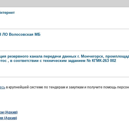
Интернет
З ЛО Волосовская МБ
ация резервного канала передачи данных г. Мончегорск, промплоща
отос , в соответствии с техническим заданием № КГМК-263 002
есь
в крупнейшей системе по тендерам и закупкам и получите помощь персо
зи (Архив)
я (Архив)