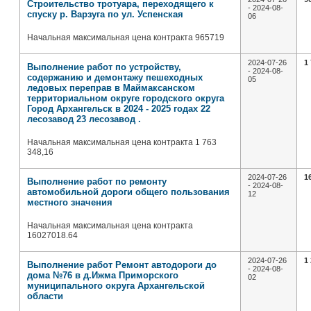
Строительство тротуара, переходящего к
- 2024-08-
спуску р. Варзуга по ул. Успенская
06
Начальная максимальная цена контракта 965719
2024-07-26
1
Выполнение работ по устройству,
- 2024-08-
содержанию и демонтажу пешеходных
05
ледовых переправ в Маймаксанском
территориальном округе городского округа
Город Архангельск в 2024 - 2025 годах 22
лесозавод 23 лесозавод .
Начальная максимальная цена контракта 1 763
348,16
2024-07-26
1
Выполнение работ по ремонту
- 2024-08-
автомобильной дороги общего пользования
12
местного значения
Начальная максимальная цена контракта
16027018.64
2024-07-26
1
Выполнение работ Ремонт автодороги до
- 2024-08-
дома №76 в д.Ижма Приморского
02
муниципального округа Архангельской
области