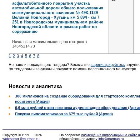
асфальтобетонного покрытия участка
автомобильной дороги общего пользования
межмуниципального значения № 49К-1129
Великий Новгород - Хутынь км 5 894 - км 7
251 в Новгородском муниципальном районе
Новгородской области в рамках работ по
содержанию
Начальная максимальная цена контракта
14645214.73
1
2
3
4
5
6
7
8
Не нашли подходящего тендера? Бесплатно
зарегистрируйтесь
в крупн
по тендерам и закупкам и получите помощь персонального менеджера
Новости и аналитика
300 миллионов на создание оборудования для стартового комплек
носителей (Архив)
6,6 млн рублей стоит поставка аудио и видео оборудования (Архи
Покупка пиломатериалов за 675 тыс рублей (Архив)
Copyright © 1999 — 2026
По вопросам
размещения информации на сайте m
webmaster@murman.ru
обращайтесь по адресу
info@murman.ru