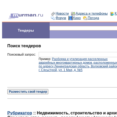
Новости
Адреса и телефоны
К
Форум
Кино
Погода
Тендеры
Поиск тендеров
Поисковый запрос:
Пример:
Разборка и утилизация расселенных
аварийных многоквартирных домов, расположенны
по адресу Ленинградская область, Волховский райо
г. Сясьстрой, ул. 1 Мая, д. №5
Разместить свой тендер
Рубрикатор
:: Недвижимость, строительство и архит