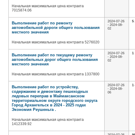
Начальная максимальная цена контракта
7015874.06
2024-07-26
5
Выполнение работ по ремонту
- 2024-08-
автомобильной дороги общего пользования
02
местного значения
Начальная максимальная цена контракта 5276020
2024-07-26
1
Выполнение работ по текущему ремонту
- 2024-08-
автомобильных дорог общего пользования
02
местного значения
Начальная максимальная цена контракта 1337800
2024-07-26
1
Выполнение работ по устройству,
- 2024-08-
содержанию и демонтажу пешеходных
06
ледовых переправ в Маймаксанском
территориальном округе городского округа
Город Архангельск в 2024 - 2025 годах
Экономия Реушеньга .
Начальная максимальная цена контракта
1412339.92
2024-07-26
9