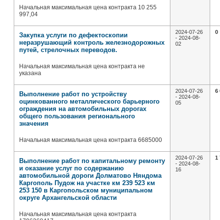
Начальная максимальная цена контракта 10 255
997,04
2024-07-26
0
Закупка услуги по дефектоскопии
- 2024-08-
неразрушающий контроль железнодорожных
02
путей, стрелочных переводов.
Начальная максимальная цена контракта не
указана
2024-07-26
6
Выполнение работ по устройству
- 2024-08-
оцинкованного металлического барьерного
05
ограждения на автомобильных дорогах
общего пользования регионального
значения
Начальная максимальная цена контракта 6685000
2024-07-26
1
Выполнение работ по капитальному ремонту
- 2024-08-
и оказание услуг по содержанию
16
автомобильной дороги Долматово Няндома
Каргополь Пудож на участке км 239 523 км
253 150 в Каргопольском муниципальном
округе Архангельской области
Начальная максимальная цена контракта