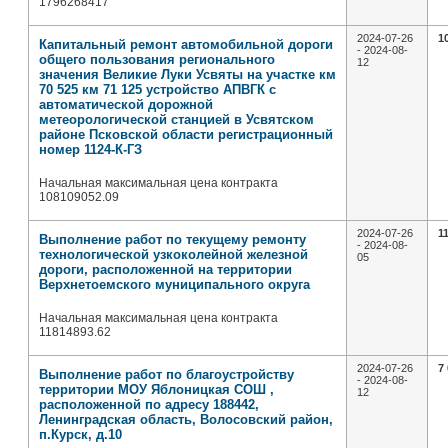
1796268417
2024-07-26
1
Капитальный ремонт автомобильной дороги
- 2024-08-
общего пользования регионального
12
значения Великие Луки Усвяты на участке км
70 525 км 71 125 устройство АПВГК с
автоматической дорожной
метеорологической станцией в Усвятском
районе Псковской области регистрационный
номер 1124-К-ГЗ
Начальная максимальная цена контракта
108109052.09
2024-07-26
1
Выполнение работ по текущему ремонту
- 2024-08-
технологической узкоколейной железной
05
дороги, расположенной на территории
Верхнетоемского муниципального округа
Начальная максимальная цена контракта
11814893.62
2024-07-26
7
Выполнение работ по благоустройству
- 2024-08-
территории МОУ Яблоницкая СОШ ,
12
расположенной по адресу 188442,
Ленинградская область, Волосовский район,
п.Курск, д.10