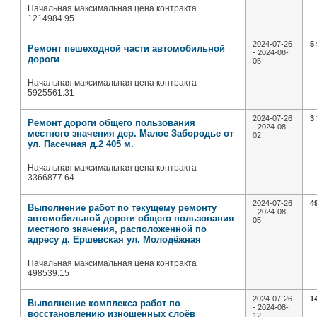
Начальная максимальная цена контракта
1214984.95
2024-07-26
5
Ремонт пешеходной части автомобильной
- 2024-08-
дороги
05
Начальная максимальная цена контракта
5925561.31
2024-07-26
3
Ремонт дороги общего пользования
- 2024-08-
местного значения дер. Малое Забородье от
02
ул. Пасечная д.2 405 м.
Начальная максимальная цена контракта
3366877.64
2024-07-26
4
Выполнение работ по текущему ремонту
- 2024-08-
автомобильной дороги общего пользования
05
местного значения, расположенной по
адресу д. Ершевская ул. Молодёжная
Начальная максимальная цена контракта
498539.15
2024-07-26
1
Выполнение комплекса работ по
- 2024-08-
восстановлению изношенных слоёв
12