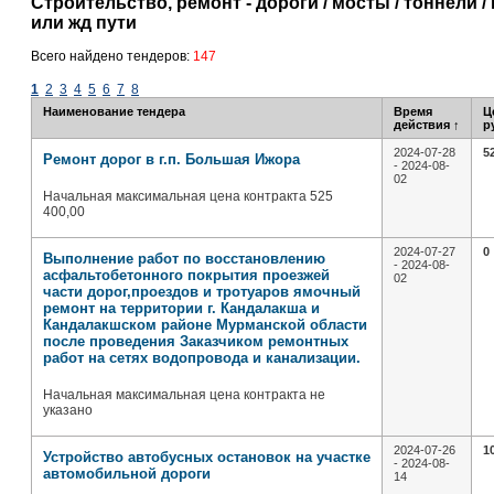
Строительство, ремонт - дороги / мосты / тоннели 
или жд пути
Всего найдено тендеров:
147
1
2
3
4
5
6
7
8
Наименование тендера
Время
Ц
действия
↑
р
2024-07-28
5
Ремонт дорог в г.п. Большая Ижора
- 2024-08-
02
Начальная максимальная цена контракта 525
400,00
2024-07-27
0
Выполнение работ по восстановлению
- 2024-08-
асфальтобетонного покрытия проезжей
02
части дорог,проездов и тротуаров ямочный
ремонт на территории г. Кандалакша и
Кандалакшском районе Мурманской области
после проведения Заказчиком ремонтных
работ на сетях водопровода и канализации.
Начальная максимальная цена контракта не
указано
2024-07-26
1
Устройство автобусных остановок на участке
- 2024-08-
автомобильной дороги
14