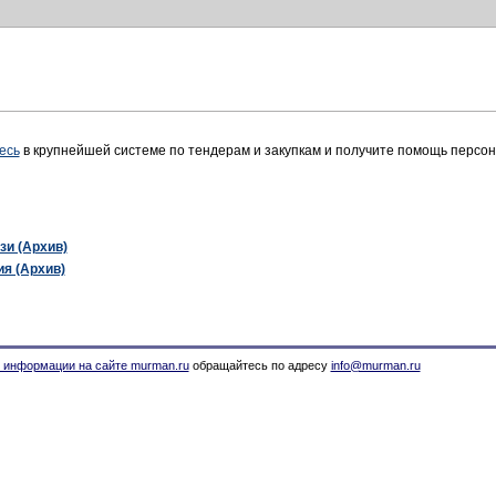
есь
в крупнейшей системе по тендерам и закупкам и получите помощь персо
зи (Архив)
я (Архив)
 информации на сайте murman.ru
обращайтесь по адресу
info@murman.ru