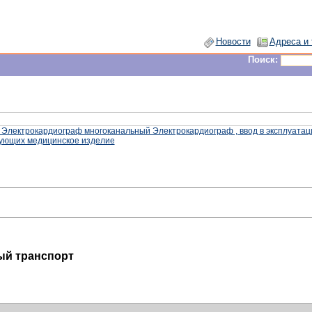
Новости
Адреса и
Поиск:
 Электрокардиограф многоканальный Электрокардиограф , ввод в эксплуатац
рующих медицинское изделие
ый транспорт