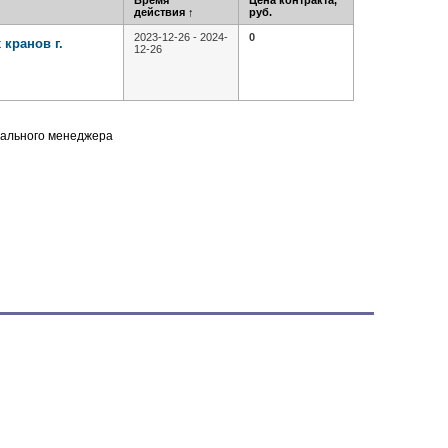
Время
Цена контракта,
действия
↑
руб.
2023-12-26 - 2024-
0
кранов г.
12-26
нального менеджера