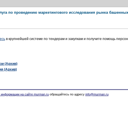
луга по проведению маркетингового исследования рынка башенных 
есь
в крупнейшей системе по тендерам и закупкам и получите помощь персо
зи (Архив)
я (Архив)
 информации на сайте murman.ru
обращайтесь по адресу
info@murman.ru