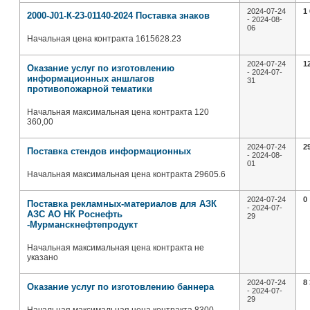
2024-07-24
1
2000-J01-К-23-01140-2024 Поставка знаков
- 2024-08-
06
Начальная цена контракта 1615628.23
2024-07-24
1
Оказание услуг по изготовлению
- 2024-07-
информационных аншлагов
31
противопожарной тематики
Начальная максимальная цена контракта 120
360,00
2024-07-24
2
Поставка стендов информационных
- 2024-08-
01
Начальная максимальная цена контракта 29605.6
2024-07-24
0
Поставка рекламных-материалов для АЗК
- 2024-07-
АЗС АО НК Роснефть
29
-Мурманскнефтепродукт
Начальная максимальная цена контракта не
указано
2024-07-24
8
Оказание услуг по изготовлению баннера
- 2024-07-
29