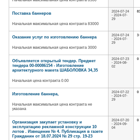
Начальная максимальная цена контракта 8300
2024-07-24
8
Поставка баннеров
- 2024-07-
29
Начальная максимальная цена контракта 83000
2024-07-24
3
Оказание услуг по изготовлению баннера
- 2024-07-
29
Начальная максимальная цена контракта 3000
2024-07-23
0
Объявляется открытый тендер. Предмет
- 2024-08-
тендера 00-00086154 - Изготовление
02
архитектурного макета ШАБОЛОВКА 34,35
Начальная цена контракта 0.00
2024-07-22
0
Изготовление баннера,
- 2024-07-
29
Начальная максимальная цена контракта не
указана
2024-07-20
0
Организация закупает установку и
- 2024-09-
эксплуатацию рекламной конструкции 10
04
лотов . Извещение № 4. Публикация в газете
Гражданин от 18.07.2024 № 29 стр. 19-23