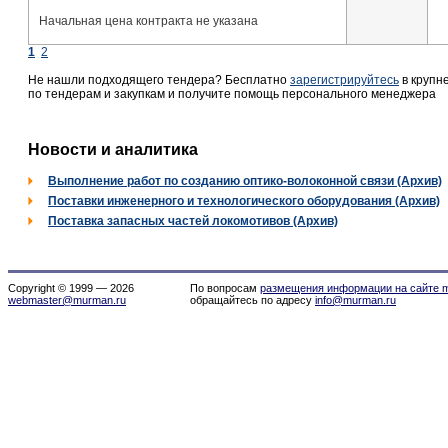
Начальная цена контракта не указана
1
2
Не нашли подходящего тендера? Бесплатно
зарегистрируйтесь
в крупн
по тендерам и закупкам и получите помощь персонального менеджера
Новости и аналитика
Выполнение работ по созданию оптико-волоконной связи (Архив)
Поставки инженерного и технологического оборудования (Архив)
Поставка запасных частей локомотивов (Архив)
Copyright © 1999 — 2026
По вопросам
размещения информации на сайте m
webmaster@murman.ru
обращайтесь по адресу
info@murman.ru