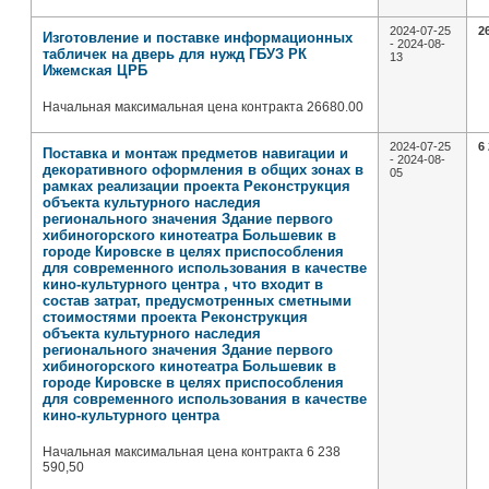
2024-07-25
2
Изготовление и поставке информационных
- 2024-08-
табличек на дверь для нужд ГБУЗ РК
13
Ижемская ЦРБ
Начальная максимальная цена контракта 26680.00
2024-07-25
6
Поставка и монтаж предметов навигации и
- 2024-08-
декоративного оформления в общих зонах в
05
рамках реализации проекта Реконструкция
объекта культурного наследия
регионального значения Здание первого
хибиногорского кинотеатра Большевик в
городе Кировске в целях приспособления
для современного использования в качестве
кино-культурного центра , что входит в
состав затрат, предусмотренных сметными
стоимостями проекта Реконструкция
объекта культурного наследия
регионального значения Здание первого
хибиногорского кинотеатра Большевик в
городе Кировске в целях приспособления
для современного использования в качестве
кино-культурного центра
Начальная максимальная цена контракта 6 238
590,50