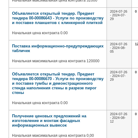
Начальная максимальная цена контракта 32000
2024-07-26
0
Объявляется открытый тендер. Предмет
- 2024-07-
тендера 00-00086643 - Услуги по производству
29
и поставке планшетов с клинкерной плиткой
Начальная цена контракта 0.00
2024-07-26
1
Поставка информационно-предупреждающих
- 2024-08-
табличек
05
Начальная максимальная цена контракта 120000
2024-07-26
0
Объявляется открытый тендер. Предмет
- 2024-07-
тендера 00-00086670 - Услуги по производству
29
и поставке тумбы и демонстрационного
стенда наполнения стены в разрезе пирог
стены
Начальная цена контракта 0.00
2024-07-26
0
Получение ценовых предложений на
- 2024-08-
изготовление и монтаж фасадных
12
информационных вывесок
Начальная максимальная цена контракта 0,00