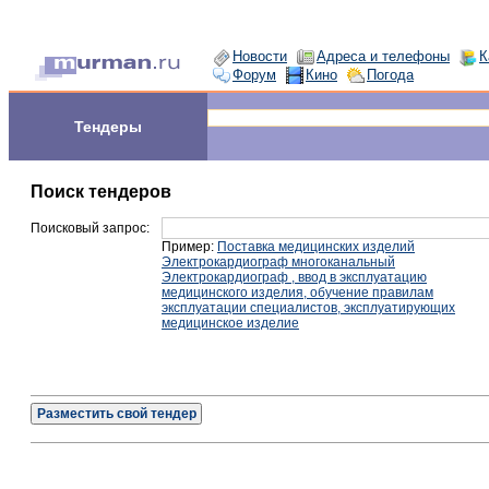
Новости
Адреса и телефоны
К
Форум
Кино
Погода
Тендеры
Поиск тендеров
Поисковый запрос:
Пример:
Поставка медицинских изделий
Электрокардиограф многоканальный
Электрокардиограф , ввод в эксплуатацию
медицинского изделия, обучение правилам
эксплуатации специалистов, эксплуатирующих
медицинское изделие
Разместить свой тендер