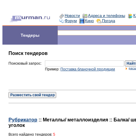
Новости
Адреса и телефоны
К
Форум
Кино
Погода
Тендеры
Поиск тендеров
Поисковый запрос:
Найт
расш
Пример:
Поставка бланочной продукции
Разместить свой тендер
Рубрикатор
:: Металлы/ металлоизделия :: Балка/ ш
уголок
Всего найдено тендеров:
5