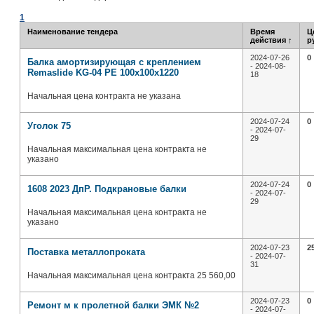
1
Наименование тендера
Время
Ц
действия
↑
р
2024-07-26
0
Балка амортизирующая с креплением
- 2024-08-
Remaslide KG-04 PE 100х100х1220
18
Начальная цена контракта не указана
2024-07-24
0
Уголок 75
- 2024-07-
29
Начальная максимальная цена контракта не
указано
2024-07-24
0
1608 2023 ДпР. Подкрановые балки
- 2024-07-
29
Начальная максимальная цена контракта не
указано
2024-07-23
2
Поставка металлопроката
- 2024-07-
31
Начальная максимальная цена контракта 25 560,00
2024-07-23
0
Ремонт м к пролетной балки ЭМК №2
- 2024-07-