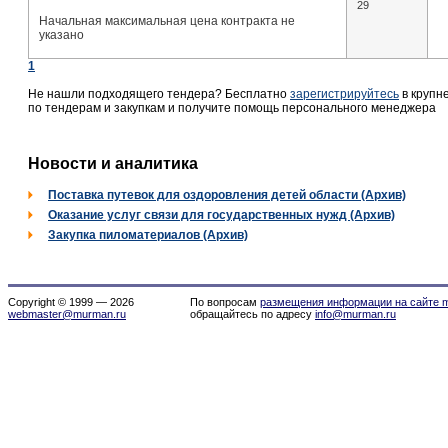
29
Начальная максимальная цена контракта не
указано
1
Не нашли подходящего тендера? Бесплатно
зарегистрируйтесь
в крупн
по тендерам и закупкам и получите помощь персонального менеджера
Новости и аналитика
Поставка путевок для оздоровления детей области (Архив)
Оказание услуг связи для государственных нужд (Архив)
Закупка пиломатериалов (Архив)
Copyright © 1999 — 2026
По вопросам
размещения информации на сайте m
webmaster@murman.ru
обращайтесь по адресу
info@murman.ru