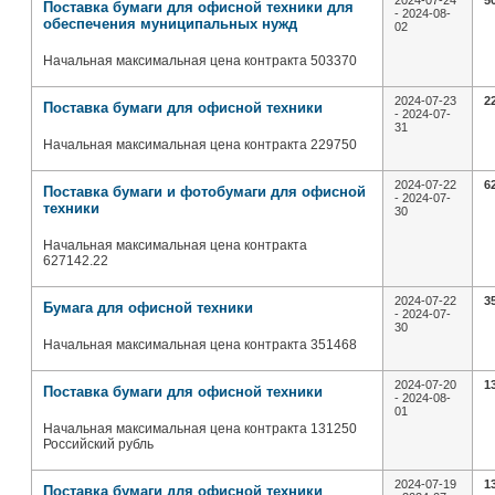
2024-07-24
5
Поставка бумаги для офисной техники для
- 2024-08-
обеспечения муниципальных нужд
02
Начальная максимальная цена контракта 503370
2024-07-23
2
Поставка бумаги для офисной техники
- 2024-07-
31
Начальная максимальная цена контракта 229750
2024-07-22
6
Поставка бумаги и фотобумаги для офисной
- 2024-07-
техники
30
Начальная максимальная цена контракта
627142.22
2024-07-22
3
Бумага для офисной техники
- 2024-07-
30
Начальная максимальная цена контракта 351468
2024-07-20
1
Поставка бумаги для офисной техники
- 2024-08-
01
Начальная максимальная цена контракта 131250
Российский рубль
2024-07-19
1
Поставка бумаги для офисной техники