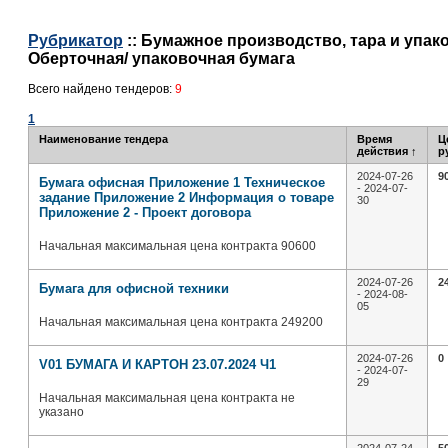
Рубрикатор
:: Бумажное производство, тара и упако
Оберточная/ упаковочная бумага
Всего найдено тендеров:
9
1
Наименование тендера
Время
Ц
действия
↑
р
2024-07-26
9
Бумага офисная Приложение 1 Техническое
- 2024-07-
задание Приложение 2 Информация о товаре
30
Приложение 2 - Проект договора
Начальная максимальная цена контракта 90600
2024-07-26
2
Бумага для офисной техники
- 2024-08-
05
Начальная максимальная цена контракта 249200
2024-07-26
0
V01 БУМАГА И КАРТОН 23.07.2024 Ч1
- 2024-07-
29
Начальная максимальная цена контракта не
указано