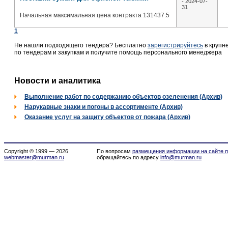
- 2024-07-
31
Начальная максимальная цена контракта 131437.5
1
Не нашли подходящего тендера? Бесплатно
зарегистрируйтесь
в крупн
по тендерам и закупкам и получите помощь персонального менеджера
Новости и аналитика
Выполнение работ по содержанию объектов озеленения (Архив)
Нарукавные знаки и погоны в ассортименте (Архив)
Оказание услуг на защиту объектов от пожара (Архив)
Copyright © 1999 — 2026
По вопросам
размещения информации на сайте m
webmaster@murman.ru
обращайтесь по адресу
info@murman.ru