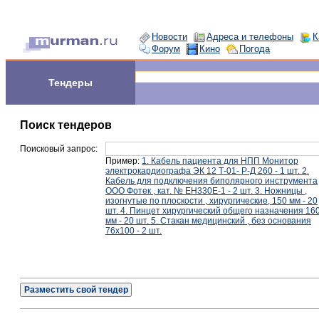
Новости
Адреса и телефоны
К
Форум
Кино
Погода
Тендеры
Поиск тендеров
Поисковый запрос:
Пример:
1. Кабель пациента для НПП Монитор
электрокардиографа ЭК 12 Т-01- Р-Д 260 - 1 шт. 2.
Кабель для подключения биполярного инструмента
ООО Фотек , кат. № ЕН330Е-1 - 2 шт. 3. Ножницы ,
изогнутые по плоскости , хирургические, 150 мм - 20
шт. 4. Пинцет хирургический общего назначения 16
мм - 20 шт. 5. Стакан медицинский , без основания
76х100 - 2 шт.
Разместить свой тендер