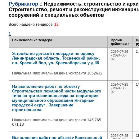
Рубрикатор
:: Недвижимость, строительство и архит
Строительство, ремонт и реконструкция инженерн
сооружений и специальных объектов
Всего найдено тендеров:
12
1
Наименование тендера
Время
Ц
действия
↑
р
2024-07-26
1
Устройство детской площадки по адресу
- 2024-08-
Ленинградская область, Тосненский район,
02
г.п. Красный бор, ул. Красноборская у д.48
Начальная максимальная цена контракта 1052632
2024-07-25
1
На выполнение работ по объекту
- 2024-08-
Строительство пожарной части модульного
02
типа на три машино-выезда на территории
муниципального образования Янтарный
городской округ . Завершение
строительства.
Начальная максимальная цена контракта 145 765
671,18
2024-07-25
1
Выполнение работ по объекту Капитальный