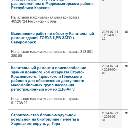
09
расположенном в Медвежьегорском районе
Республики Карелия
Начальная максимальная цена контракта
40526724 Российский рубль
2024-07-24
8
Выполнение работ по объекту Капитальный
- 2024-08-
ремонт здания ГОБУЗ ЦРБ ЗАТО г.
12
Североморск
Начальная максимальная цена контракта 813 801
380,00
2024-07-24
9
Капитальный ремонт и приспособление
- 2024-08-
здания военного комиссариата Струго-
02
Красненского, Гдовского и Плюсского
районов для обеспечения доступности
маломобильных групп населения
регистрационный номер 1116-А-ГЗ
Начальная максимальная цена контракта
911738.21
2024-07-23
9
Строительство блочно-модульной
- 2024-07-
котельной на биотопливе пеллеты в
31
Харовском округе, д. Гора