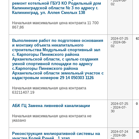
- 2024-08-
ремонт котельной ГБУЗ КО Родильный дом
02
Калининградской области № 3 по адресу г.
Калининград, ул. Аллея Смелых 138
Начальная максимальная цена контракта 11 700
867,86
2024-07-25
6
Выполнение работ по подготовке основания
- 2024-08-
и монтажу объекта некапитального
02
строительства Модульный спортивный зал
с. Карпогоры Пинежского района
Архангельской области, с целью создания
умной спортивной площадки по адресу
с.Карпогоры Пинежского района
Архангельской области земельный участок с
кадастровым номером 29 14 050303 1126
Начальная максимальная цена контракта
63211407.19
2024-07-25
0
АБК ГЦ Замена ливневой канализации
- 2024-07-
30
Начальная максимальная цена контракта не
указано
2024-07-24
4
Реконструкция мелиоративной системы на
- 2024-08-
участке Колей Ручей , 1 этап ,