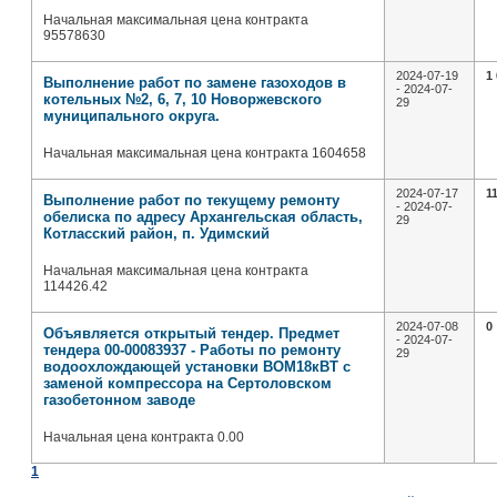
Начальная максимальная цена контракта
95578630
2024-07-19
1
Выполнение работ по замене газоходов в
- 2024-07-
котельных №2, 6, 7, 10 Новоржевского
29
муниципального округа.
Начальная максимальная цена контракта 1604658
2024-07-17
1
Выполнение работ по текущему ремонту
- 2024-07-
обелиска по адресу Архангельская область,
29
Котласский район, п. Удимский
Начальная максимальная цена контракта
114426.42
2024-07-08
0
Объявляется открытый тендер. Предмет
- 2024-07-
тендера 00-00083937 - Работы по ремонту
29
водоохлождающей установки ВОМ18кВТ с
заменой компрессора на Сертоловском
газобетонном заводе
Начальная цена контракта 0.00
1