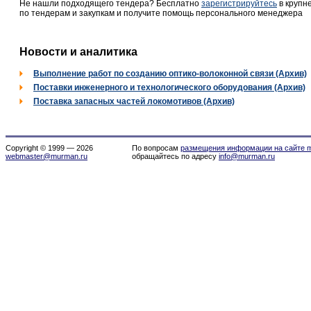
Не нашли подходящего тендера? Бесплатно
зарегистрируйтесь
в крупн
по тендерам и закупкам и получите помощь персонального менеджера
Новости и аналитика
Выполнение работ по созданию оптико-волоконной связи (Архив)
Поставки инженерного и технологического оборудования (Архив)
Поставка запасных частей локомотивов (Архив)
Copyright © 1999 — 2026
По вопросам
размещения информации на сайте m
webmaster@murman.ru
обращайтесь по адресу
info@murman.ru