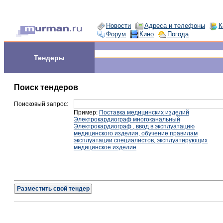
Новости
Адреса и телефоны
К
Форум
Кино
Погода
Тендеры
Поиск тендеров
Поисковый запрос:
Пример:
Поставка медицинских изделий
Электрокардиограф многоканальный
Электрокардиограф , ввод в эксплуатацию
медицинского изделия, обучение правилам
эксплуатации специалистов, эксплуатирующих
медицинское изделие
Разместить свой тендер