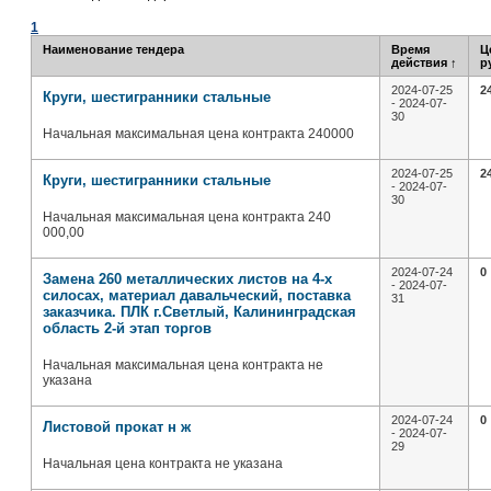
1
Наименование тендера
Время
Ц
действия
↑
р
2024-07-25
2
Круги, шестигранники стальные
- 2024-07-
30
Начальная максимальная цена контракта 240000
2024-07-25
2
Круги, шестигранники стальные
- 2024-07-
30
Начальная максимальная цена контракта 240
000,00
2024-07-24
0
Замена 260 металлических листов на 4-х
- 2024-07-
силосах, материал давальческий, поставка
31
заказчика. ПЛК г.Светлый, Калининградская
область 2-й этап торгов
Начальная максимальная цена контракта не
указана
2024-07-24
0
Листовой прокат н ж
- 2024-07-
29
Начальная цена контракта не указана