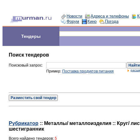
Новости
Адреса и телефоны
К
Форум
Кино
Погода
Тендеры
Поиск тендеров
Поисковый запрос:
Найти
расши
Пример:
Поставка продуктов питания
Разместить свой тендер
Рубрикатор
:: Металлы/ металлоизделия :: Круг/ лис
шестигранник
Всего найдено тендеров:
5