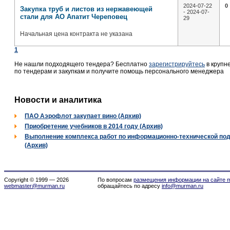
2024-07-22
0
Закупка труб и листов из нержавеющей
- 2024-07-
стали для АО Апатит Череповец
29
Начальная цена контракта не указана
1
Не нашли подходящего тендера? Бесплатно
зарегистрируйтесь
в крупн
по тендерам и закупкам и получите помощь персонального менеджера
Новости и аналитика
ПАО Аэрофлот закупает вино (Архив)
Приобретение учебников в 2014 году (Архив)
Выполнение комплекса работ по информационно-технической по
(Архив)
Copyright © 1999 — 2026
По вопросам
размещения информации на сайте m
webmaster@murman.ru
обращайтесь по адресу
info@murman.ru