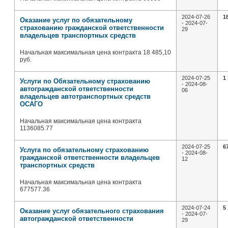
2024-07-26
1
Оказание услуг по обязательному
- 2024-07-
страхованию гражданской ответственности
29
владельцев транспортных средств
Начальная максимальная цена контракта 18 485,10
руб.
2024-07-25
1
Услуги по Обязательному страхованию
- 2024-08-
автогражданской ответственности
06
владельцев автотранспортных средств
ОСАГО
Начальная максимальная цена контракта
1136085.77
2024-07-25
6
Услуга по обязательному страхованию
- 2024-08-
гражданской ответственности владельцев
12
транспортных средств
Начальная максимальная цена контракта
677577.36
2024-07-24
5
Оказание услуг обязательного страхования
- 2024-07-
автогражданской ответственности
29