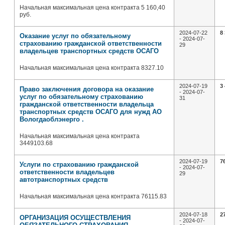
Начальная максимальная цена контракта 5 160,40
руб.
2024-07-22
8
Оказание услуг по обязательному
- 2024-07-
страхованию гражданской ответственности
29
владельцев транспортных средств ОСАГО
Начальная максимальная цена контракта 8327.10
2024-07-19
3
Право заключения договора на оказание
- 2024-07-
услуг по обязательному страхованию
31
гражданской ответственности владельца
транспортных средств ОСАГО для нужд АО
Вологдаоблэнерго .
Начальная максимальная цена контракта
3449103.68
2024-07-19
7
Услуги по страхованию гражданской
- 2024-07-
ответственности владельцев
29
автотранспортных средств
Начальная максимальная цена контракта 76115.83
2024-07-18
2
ОРГАНИЗАЦИЯ ОСУЩЕСТВЛЕНИЯ
- 2024-07-