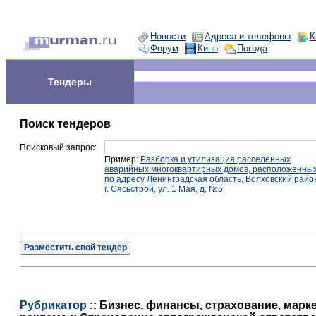
Новости
Адреса и телефоны
К
Форум
Кино
Погода
Тендеры
Поиск тендеров
Поисковый запрос:
Пример:
Разборка и утилизация расселенных
аварийных многоквартирных домов, расположенны
по адресу Ленинградская область, Волховский райо
г. Сясьстрой, ул. 1 Мая, д. №5
Разместить свой тендер
Рубрикатор
:: Бизнес, финансы, страхование, марке