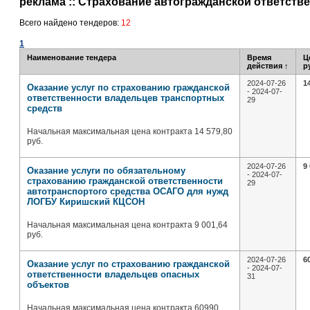
реклама :: Страхование автогражданской ответств
Всего найдено тендеров:
12
1
Наименование тендера
Время
Ц
действия
↑
р
2024-07-26
1
Оказание услуг по страхованию гражданской
- 2024-07-
ответственности владельцев транспортных
29
средств
Начальная максимальная цена контракта 14 579,80
руб.
2024-07-26
9
Оказание услуги по обязательному
- 2024-07-
страхованию гражданской ответственности
29
автотранспортого средства ОСАГО для нужд
ЛОГБУ Киришский КЦСОН
Начальная максимальная цена контракта 9 001,64
руб.
2024-07-26
6
Оказание услуг по страхованию гражданской
- 2024-07-
ответственности владельцев опасных
31
объектов
Начальная максимальная цена контракта 60990