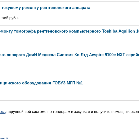
 текущему ремонту рентгеновского аппарата
ский рубль
монту томографа рентгеновского компьютерного Toshiba Aquilion 1
го аппарата ДжиИ Медикал Системз Ко Лтд Aespire 9100c NXT сери
дицинского оборудования ГОБУЗ МГП №1
есь
в крупнейшей системе по тендерам и закупкам и получите помощь персо
хив)