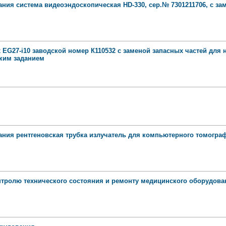
ния система видеоэндоскопическая HD-330, сер.№ 7301211706, с за
x EG27-i10 заводской номер К110532 с заменой запасных частей для
ским заданием
ания рентгеновская трубка излучатель для компьютерного томограф
нтролю технического состояния и ремонту медицинского оборудова