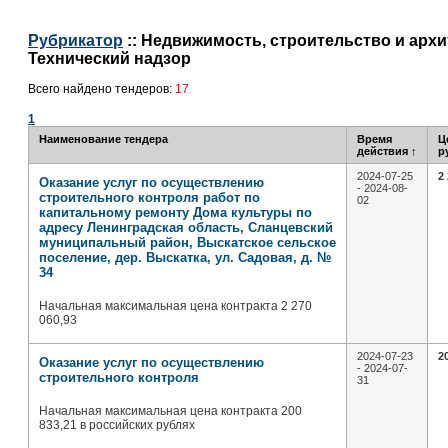
Рубрикатор
:: Недвижимость, строительство и архит
Технический надзор
Всего найдено тендеров:
17
1
Наименование тендера
Время
Ц
действия
↑
р
2024-07-25
2
Оказание услуг по осуществлению
- 2024-08-
строительного контроля работ по
02
капитальному ремонту Дома культуры по
адресу Ленинградская область, Сланцевский
муниципальный район, Выскатское сельское
поселение, дер. Выскатка, ул. Садовая, д. №
34
Начальная максимальная цена контракта 2 270
060,93
2024-07-23
2
Оказание услуг по осуществлению
- 2024-07-
строительного контроля
31
Начальная максимальная цена контракта 200
833,21 в российских рублях