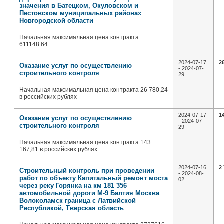
значения в Батецком, Окуловском и
Пестовском муниципальных районах
Новгородской области
Начальная максимальная цена контракта
611148.64
2024-07-17
2
Оказание услуг по осуществлению
- 2024-07-
строительного контроля
29
Начальная максимальная цена контракта 26 780,24
в российских рублях
2024-07-17
1
Оказание услуг по осуществлению
- 2024-07-
строительного контроля
29
Начальная максимальная цена контракта 143
167,81 в российских рублях
2024-07-16
2
Строительный контроль при проведении
- 2024-08-
работ по объекту Капитальный ремонт моста
02
через реку Горянка на км 181 356
автомобильной дороги М-9 Балтия Москва
Волоколамск граница с Латвийской
Республикой, Тверская область