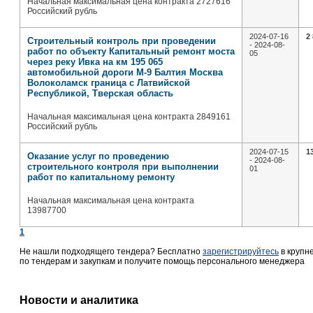
Начальная максимальная цена контракта 2727616
Российский рубль
2024-07-16
2
Строительный контроль при проведении
- 2024-08-
работ по объекту Капитальный ремонт моста
05
через реку Ивка на км 195 065
автомобильной дороги М-9 Балтия Москва
Волоколамск граница с Латвийской
Республикой, Тверская область
Начальная максимальная цена контракта 2849161
Российский рубль
2024-07-15
1
Оказание услуг по проведению
- 2024-08-
строительного контроля при выполнении
01
работ по капитальному ремонту
Начальная максимальная цена контракта
13987700
1
Не нашли подходящего тендера? Бесплатно
зарегистрируйтесь
в крупн
по тендерам и закупкам и получите помощь персонального менеджера
Новости и аналитика