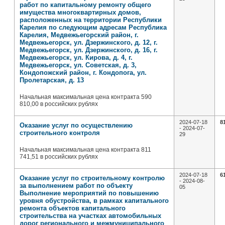
работ по капитальному ремонту общего
имущества многоквартирных домов,
расположенных на территории Республики
Карелия по следующим адресам Республика
Карелия, Медвежьегорский район, г.
Медвежьегорск, ул. Дзержинского, д. 12, г.
Медвежьегорск, ул. Дзержинского, д. 16, г.
Медвежьегорск, ул. Кирова, д. 4, г.
Медвежьегорск, ул. Советская, д. 3,
Кондопожский район, г. Кондопога, ул.
Пролетарская, д. 13
Начальная максимальная цена контракта 590
810,00 в российских рублях
2024-07-18
8
Оказание услуг по осуществлению
- 2024-07-
строительного контроля
29
Начальная максимальная цена контракта 811
741,51 в российских рублях
2024-07-18
6
Оказание услуг по строительному контролю
- 2024-08-
за выполнением работ по объекту
05
Выполнение мероприятий по повышению
уровня обустройства, в рамках капитального
ремонта объектов капитального
строительства на участках автомобильных
дорог регионального и межмуниципального