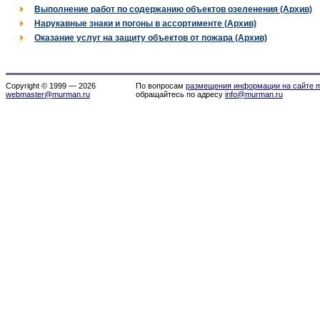
Выполнение работ по содержанию объектов озеленения (Архив)
Нарукавные знаки и погоны в ассортименте (Архив)
Оказание услуг на защиту объектов от пожара (Архив)
Copyright © 1999 — 2026
По вопросам
размещения информации на сайте m
webmaster@murman.ru
обращайтесь по адресу
info@murman.ru