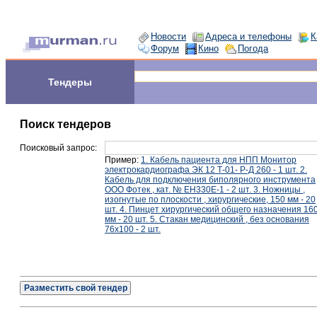
Новости
Адреса и телефоны
К
Форум
Кино
Погода
Тендеры
Поиск тендеров
Поисковый запрос:
Пример:
1. Кабель пациента для НПП Монитор
электрокардиографа ЭК 12 Т-01- Р-Д 260 - 1 шт. 2.
Кабель для подключения биполярного инструмента
ООО Фотек , кат. № ЕН330Е-1 - 2 шт. 3. Ножницы ,
изогнутые по плоскости , хирургические, 150 мм - 20
шт. 4. Пинцет хирургический общего назначения 16
мм - 20 шт. 5. Стакан медицинский , без основания
76х100 - 2 шт.
Разместить свой тендер