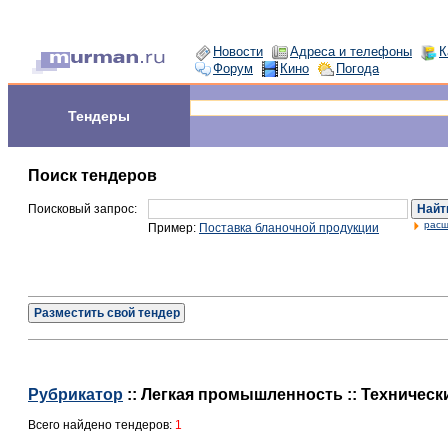
Новости
Адреса и телефоны
К
Форум
Кино
Погода
Тендеры
Поиск тендеров
Поисковый запрос:
Найт
расш
Пример:
Поставка бланочной продукции
Разместить свой тендер
Рубрикатор
:: Легкая промышленность :: Техническ
Всего найдено тендеров:
1