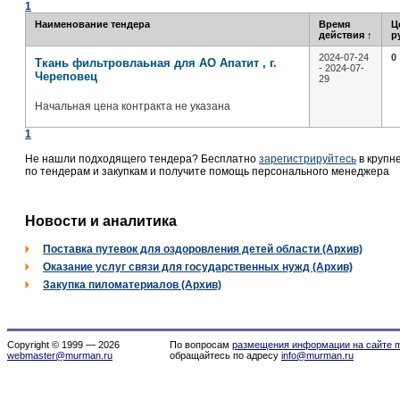
1
Наименование тендера
Время
Ц
действия
↑
р
2024-07-24
0
Ткань фильтровлаьная для АО Апатит , г.
- 2024-07-
Череповец
29
Начальная цена контракта не указана
1
Не нашли подходящего тендера? Бесплатно
зарегистрируйтесь
в крупн
по тендерам и закупкам и получите помощь персонального менеджера
Новости и аналитика
Поставка путевок для оздоровления детей области (Архив)
Оказание услуг связи для государственных нужд (Архив)
Закупка пиломатериалов (Архив)
Copyright © 1999 — 2026
По вопросам
размещения информации на сайте m
webmaster@murman.ru
обращайтесь по адресу
info@murman.ru