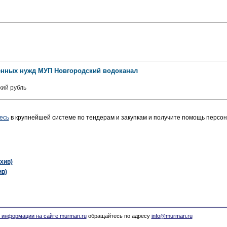
твенных нужд МУП Новгородский водоканал
кий рубль
есь
в крупнейшей системе по тендерам и закупкам и получите помощь персо
хив)
ив)
 информации на сайте murman.ru
обращайтесь по адресу
info@murman.ru