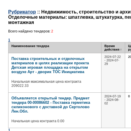
Рубрикатор
:: Недвижимость, строительство и архит
Отделочные материалы: шпатлевка, штукатурка, пе
монтажная
Всего найдено тендеров:
2
1
Наименование тендера
Время
Ц
действия
↑
р
2024-07-22
2
Поставка строительных и отделочных
- 2024-07-
материалов в целях реализации проекта
29
Детская игровая площадка на открытом
воздухе Арт - дворик ТОС Инициатива
Начальная максимальная цена контракта
209022.33
2024-07-19
0
Объявляется открытый тендер. Предмет
- 2024-08-
тендера 00-00086602 - Поставка герметика
02
силиконового с доставкой до Сертолово
Лен.Обл.
Начальная цена контракта 0.00
1