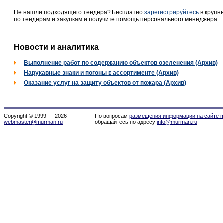
Не нашли подходящего тендера? Бесплатно
зарегистрируйтесь
в крупн
по тендерам и закупкам и получите помощь персонального менеджера
Новости и аналитика
Выполнение работ по содержанию объектов озеленения (Архив)
Нарукавные знаки и погоны в ассортименте (Архив)
Оказание услуг на защиту объектов от пожара (Архив)
Copyright © 1999 — 2026
По вопросам
размещения информации на сайте m
webmaster@murman.ru
обращайтесь по адресу
info@murman.ru