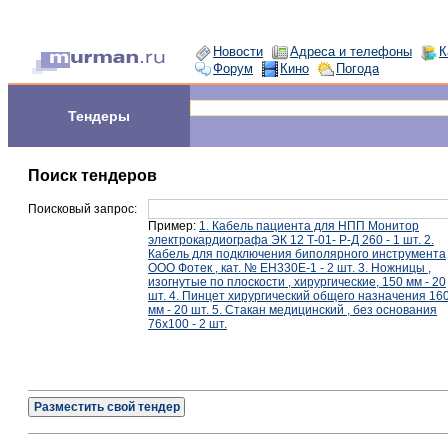
Новости
Адреса и телефоны
К
Форум
Кино
Погода
Тендеры
Поиск тендеров
Поисковый запрос:
Пример:
1. Кабель пациента для НПП Монитор
электрокардиографа ЭК 12 Т-01- Р-Д 260 - 1 шт. 2.
Кабель для подключения биполярного инструмента
ООО Фотек , кат. № ЕН330Е-1 - 2 шт. 3. Ножницы ,
изогнутые по плоскости , хирургические, 150 мм - 20
шт. 4. Пинцет хирургический общего назначения 16
мм - 20 шт. 5. Стакан медицинский , без основания
76х100 - 2 шт.
Разместить свой тендер